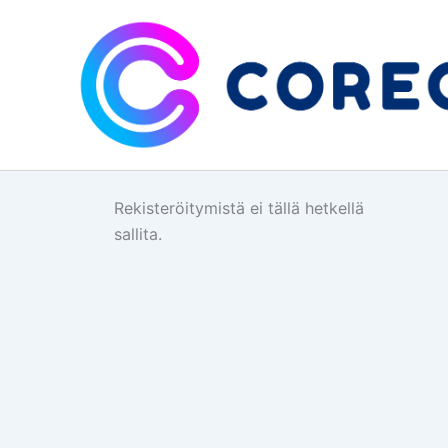
Siirry
sisältöön
Rekisteröitymistä ei tällä hetkellä
sallita.