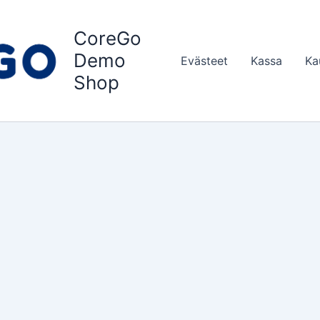
CoreGo
Demo
Evästeet
Kassa
Ka
Shop